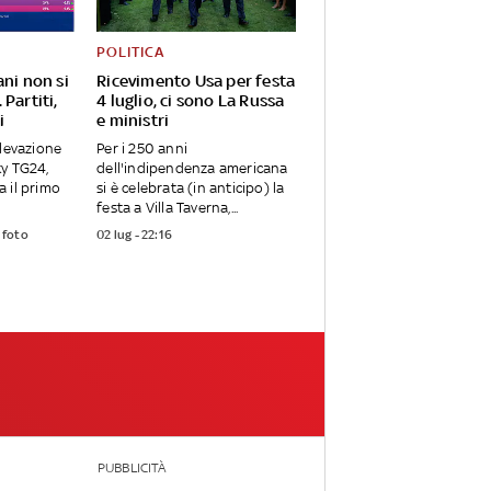
POLITICA
ani non si
Ricevimento Usa per festa
Partiti,
4 luglio, ci sono La Russa
i
e ministri
ilevazione
Per i 250 anni
ky TG24,
dell'indipendenza americana
ta il primo
si è celebrata (in anticipo) la
festa a Villa Taverna,...
 foto
02 lug - 22:16
PUBBLICITÀ