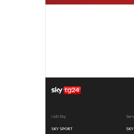
I siti Sky:
Serv
SKY SPORT
SKY