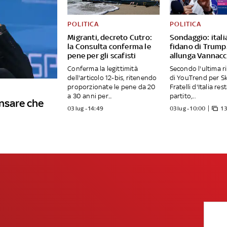
POLITICA
POLITICA
Migranti, decreto Cutro:
Sondaggio: itali
la Consulta conferma le
fidano di Trump. 
pene per gli scafisti
allunga Vannacc
Conferma la legittimità
Secondo l'ultima r
dell'articolo 12-bis, ritenendo
di YouTrend per S
proporzionate le pene da 20
Fratelli d'Italia res
a 30 anni per...
partito,...
ensare che
03 lug - 14:49
03 lug - 10:00
13