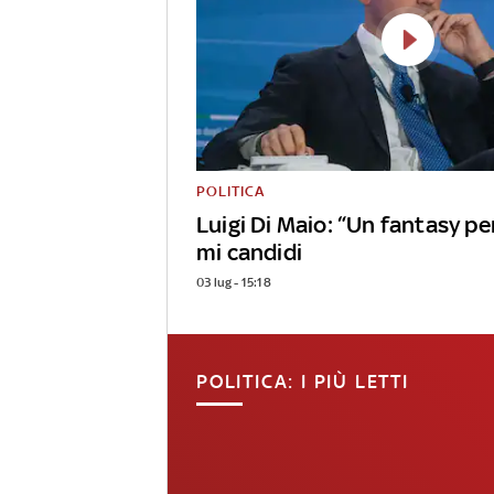
POLITICA
Luigi Di Maio: “Un fantasy p
mi candidi
03 lug - 15:18
POLITICA: I PIÙ LETTI