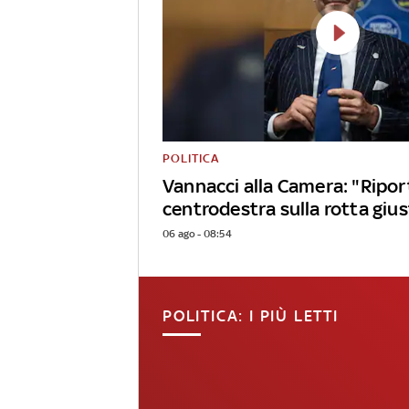
POLITICA
Vannacci alla Camera: "Riport
centrodestra sulla rotta giu
06 ago - 08:54
POLITICA: I PIÙ LETTI