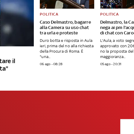
POLITICA
POLITICA
Caso Delmastro, bagarre
Delmastro, la C
alla Camera su uso chat
nega ai pm l'acq
tra urla e proteste
di chat con Caro
Duro botta e risposta in Aula
L'Aula, a voto segr
ieri, prima del no alla richiesta
approvato con 206 
della Procura di Roma. È
no la proposta del 
"una...
maggioranza...
are il
06 ago - 08:28
05 ago - 20:31
sta"