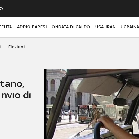
ky
CEUTA
ADDIO BARESI
ONDATA DI CALDO
USA-IRAN
UCRAIN
i
Elezioni
tano,
nvio di