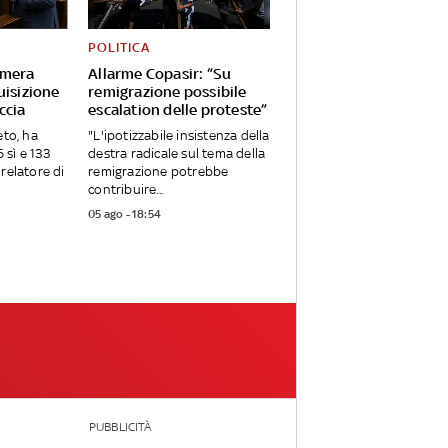
POLITICA
amera
Allarme Copasir: “Su
uisizione
remigrazione possibile
ccia
escalation delle proteste”
eto, ha
"L'ipotizzabile insistenza della
sì e 133
destra radicale sul tema della
relatore di
remigrazione potrebbe
contribuire...
05 ago - 18:54
PUBBLICITÀ