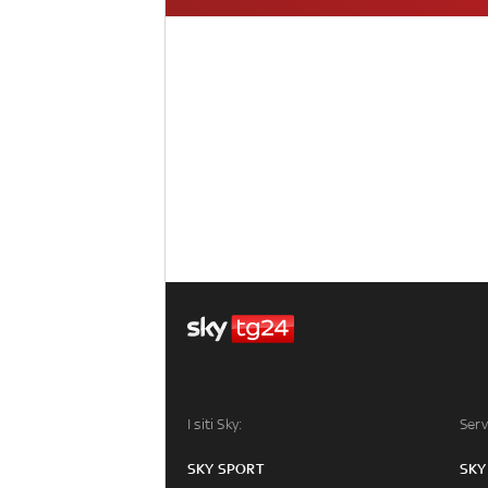
I siti Sky:
Serv
SKY SPORT
SKY