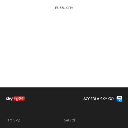
PUBBLICITÀ
ACCEDI A SKY GO
I siti Sky:
Servizi: