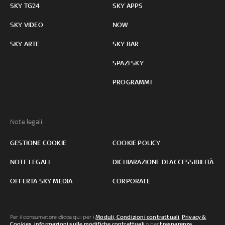
SKY TG24
SKY APPS
SKY VIDEO
NOW
SKY ARTE
SKY BAR
SPAZI SKY
PROGRAMMI
Note legali:
GESTIONE COOKIE
COOKIE POLICY
NOTE LEGALI
DICHIARAZIONE DI ACCESSIBILITÀ
OFFERTA SKY MEDIA
CORPORATE
Per il consumatore clicca qui per i
Moduli, Condizioni contrattuali
,
Privacy &
Cookies
,
informazioni sulle modifiche contrattuali
o per
trasparenza