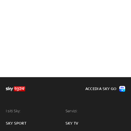
ACCEDI A SKY GO
I siti Sky:
Servizi:
SKY SPORT
SKY TV