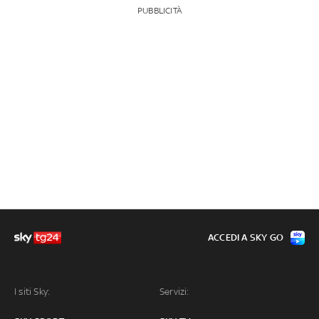
PUBBLICITÀ
ACCEDI A SKY GO
I siti Sky:
Servizi: