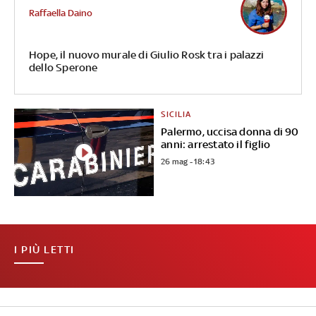
Raffaella Daino
Hope, il nuovo murale di Giulio Rosk tra i palazzi
dello Sperone
SICILIA
Palermo, uccisa donna di 90
anni: arrestato il figlio
26 mag - 18:43
I PIÙ LETTI