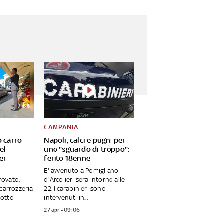
CAMPANIA
o carro
Napoli, calci e pugni per
el
uno "sguardo di troppo":
er
ferito 18enne
E' avvenuto a Pomigliano
trovato,
d'Arco ieri sera intorno alle
carrozzeria
22. I carabinieri sono
notto
intervenuti in...
27 apr - 09:06