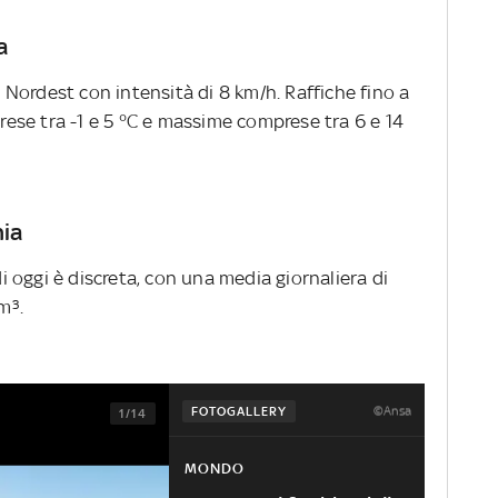
a
Nordest con intensità di 8 km/h. Raffiche fino a
se tra -1 e 5 °C e massime comprese tra 6 e 14
nia
di oggi è discreta, con una media giornaliera di
m³.
©Ansa
FOTOGALLERY
1/14
MONDO