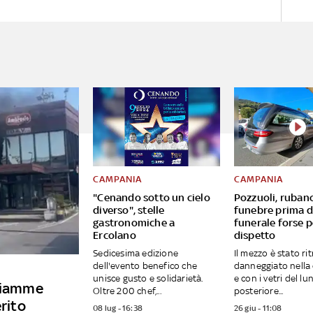
CAMPANIA
CAMPANIA
"Cenando sotto un cielo
Pozzuoli, ruban
diverso", stelle
funebre prima d
gastronomiche a
funerale forse p
Ercolano
dispetto
Sedicesima edizione
Il mezzo è stato ri
dell'evento benefico che
danneggiato nella 
unisce gusto e solidarietà.
e con i vetri del lu
 fiamme
Oltre 200 chef,...
posteriore...
erito
08 lug - 16:38
26 giu - 11:08