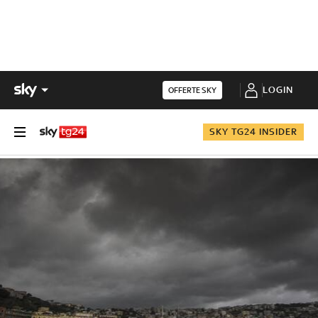
LOGIN
OFFERTE SKY
SKY TG24 INSIDER