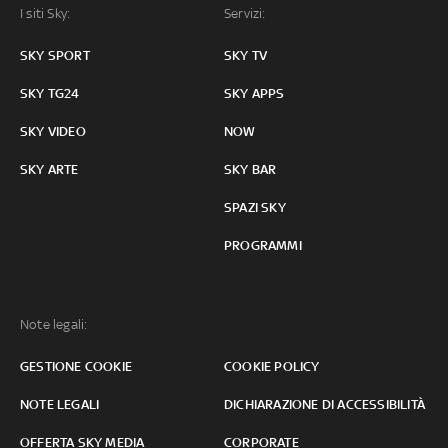
I siti Sky:
Servizi:
SKY SPORT
SKY TV
SKY TG24
SKY APPS
SKY VIDEO
NOW
SKY ARTE
SKY BAR
SPAZI SKY
PROGRAMMI
Note legali:
GESTIONE COOKIE
COOKIE POLICY
NOTE LEGALI
DICHIARAZIONE DI ACCESSIBILITÀ
OFFERTA SKY MEDIA
CORPORATE