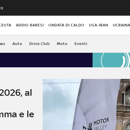
ky
CEUTA
ADDIO BARESI
ONDATA DI CALDO
USA-IRAN
UCRAIN
ews
Auto
Drive Club
Moto
Eventi
2026, al
mma e le