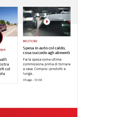
MOTORI
Spesa in auto col caldo,
Sepe
cosa succede agli alimenti
alfi
Fai la spesa come ultima
nostra
commissione prima di tornare
V8 col
a casa. Compra i prodotti a
ela
lunga...
05 ago - 12:04