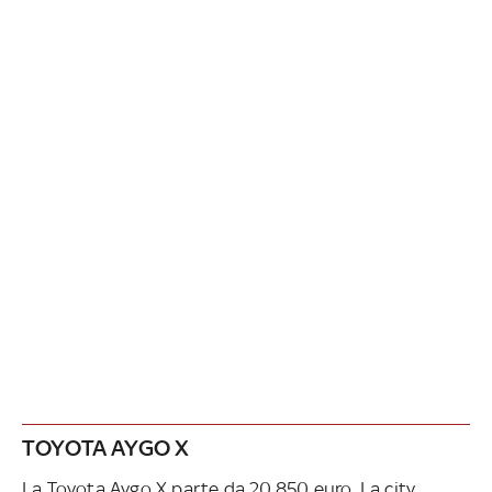
TOYOTA AYGO X
La Toyota Aygo X parte da 20.850 euro. La city