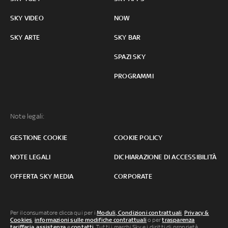
SKY VIDEO
NOW
SKY ARTE
SKY BAR
SPAZI SKY
PROGRAMMI
Note legali:
GESTIONE COOKIE
COOKIE POLICY
NOTE LEGALI
DICHIARAZIONE DI ACCESSIBILITÀ
OFFERTA SKY MEDIA
CORPORATE
Per il consumatore clicca qui per i
Moduli, Condizioni contrattuali
,
Privacy &
Cookies
,
informazioni sulle modifiche contrattuali
o per
trasparenza
tariffaria
,
assistenza
e
contatti
. Tutti i marchi Sky e i diritti di proprietà