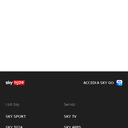
ACCEDI A SKY GO
I siti Sky:
Servizi:
SKY SPORT
SKY TV
SKY TG24
SKY APPS