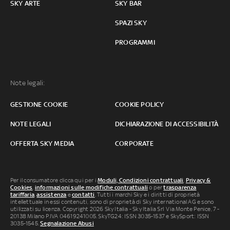
SKY ARTE
SKY BAR
SPAZI SKY
PROGRAMMI
Note legali:
GESTIONE COOKIE
COOKIE POLICY
NOTE LEGALI
DICHIARAZIONE DI ACCESSIBILITÀ
OFFERTA SKY MEDIA
CORPORATE
Per il consumatore clicca qui per i
Moduli, Condizioni contrattuali
,
Privacy &
Cookies
,
informazioni sulle modifiche contrattuali
o per
trasparenza
tariffaria
,
assistenza
e
contatti
. Tutti i marchi Sky e i diritti di proprietà
intellettuale in essi contenuti, sono di proprietà di Sky international AG e sono
utilizzati su licenza. Copyright 2026 Sky Italia - Sky Italia Srl Via Monte Penice, 7 -
20138 Milano P.IVA 04619241005. SkyTG24: ISSN 3035-1537 e SkySport: ISSN
3035-1545.
Segnalazione Abusi