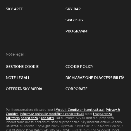
SKY ARTE
SKY BAR
SPAZI SKY
PROGRAMMI
Note legali:
GESTIONE COOKIE
COOKIE POLICY
NOTE LEGALI
DICHIARAZIONE DI ACCESSIBILITÀ
OFFERTA SKY MEDIA
CORPORATE
Per il consumatore clicca qui per i
Moduli, Condizioni contrattuali
,
Privacy &
Cookies
,
informazioni sulle modifiche contrattuali
o per
trasparenza
tariffaria
,
assistenza
e
contatti
. Tutti i marchi Sky e i diritti di proprietà
intellettuale in essi contenuti, sono di proprietà di Sky international AG e sono
utilizzati su licenza. Copyright 2026 Sky Italia - Sky Italia Srl Via Monte Penice, 7 -
20138 Milano P.IVA 04619241005. SkyTG24: ISSN 3035-1537 e SkySport: ISSN