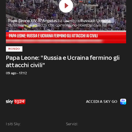
MONDO
Papa Leone: "Russia e Ucraina fermino gli
attacchi civili"
09 ago - 17:12
ACCEDI A SKY GO
I siti Sky:
Servizi: