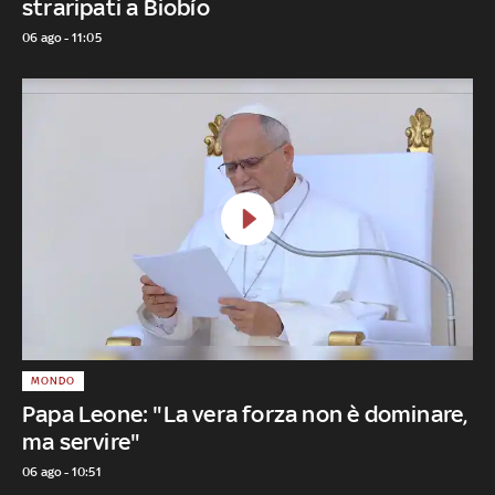
straripati a Biobío
06 ago - 11:05
MONDO
Papa Leone: "La vera forza non è dominare,
ma servire"
06 ago - 10:51