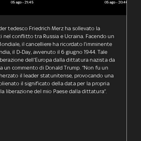
Michigan
05 ago - 21:45
05 ago - 20:46
eader tedesco Friedrich Merz ha sollevato la
ti nel conflitto tra Russia e Ucraina. Facendo un
ndiale, il cancelliere ha ricordato l’imminente
dia, il D-Day, avvenuto il 6 giugno 1944. Tale
 liberazione dell’Europa dalla dittatura nazista da
sa da un commento di Donald Trump. “Non fu un
cherzato il leader statunitense, provocando una
lienato il significato della data per la propria
la liberazione del mio Paese dalla dittatura”.