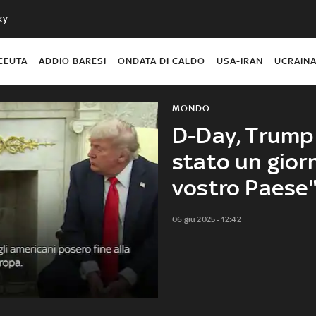
ky
CEUTA
ADDIO BARESI
ONDATA DI CALDO
USA-IRAN
UCRAIN
MONDO
D-Day, Trump 
stato un giorn
vostro Paese"
06 giu 2025 - 12:42