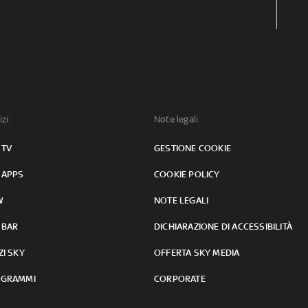
izi:
Note legali:
 TV
GESTIONE COOKIE
 APPS
COOKIE POLICY
W
NOTE LEGALI
 BAR
DICHIARAZIONE DI ACCESSIBILITÀ
ZI SKY
OFFERTA SKY MEDIA
GRAMMI
CORPORATE