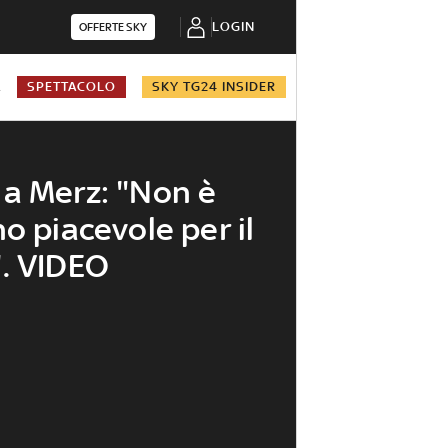
LOGIN
OFFERTE SKY
A
SPETTACOLO
SKY TG24 INSIDER
a Merz: "Non è
o piacevole per il
. VIDEO