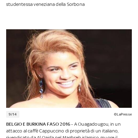
studentessa veneziana della Sorbona
9/14
©LaPresse
BELGIO E BURKINA FASO 2016 -
A Ouagadougou, in un
attacco al caffè Cappuccino di proprietà di un italiano,
rivendicato da Al Qaida nel Maghreb islamico, muore il