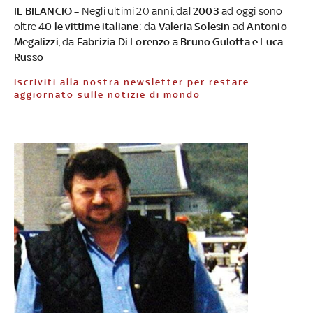
IL BILANCIO –
Negli ultimi 20 anni, dal
2003
ad oggi sono
oltre
40 le vittime italiane
: da
Valeria Solesin
ad
Antonio
Megalizzi
, da
Fabrizia Di Lorenzo
a
Bruno Gulotta e Luca
Russo
Iscriviti alla nostra newsletter per restare
aggiornato sulle notizie di mondo