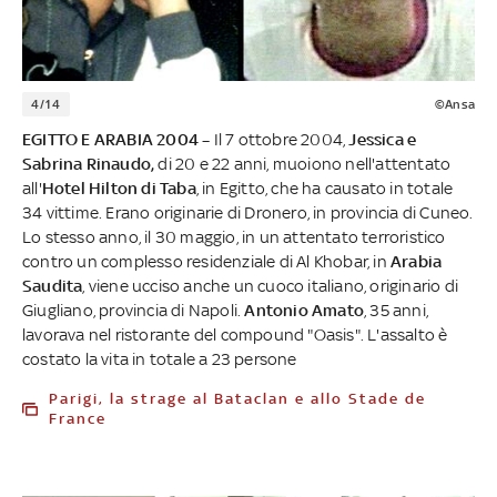
4/14
©Ansa
EGITTO E ARABIA 2004 –
Il 7 ottobre 2004,
Jessica e
Sabrina Rinaudo,
di 20 e 22 anni, muoiono nell'attentato
all'
Hotel Hilton di Taba
, in Egitto, che ha causato in totale
34 vittime. Erano originarie di Dronero, in provincia di Cuneo.
Lo stesso anno, il 30 maggio, in un attentato terroristico
contro un complesso residenziale di Al Khobar, in
Arabia
Saudita
, viene ucciso anche un cuoco italiano, originario di
Giugliano, provincia di Napoli.
Antonio Amato
, 35 anni,
lavorava nel ristorante del compound "Oasis". L'assalto è
costato la vita in totale a 23 persone
Parigi, la strage al Bataclan e allo Stade de
France