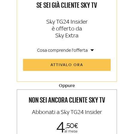
SE SEI GIÀ CLIENTE SKY TV
Sky TG24 Insider
è offerto da
Sky Extra
Cosa comprende l'offerta
Tutti gli articoli di Sky TG24 Insider e
ATTIVALO ORA
Sky Sport Insider
Approfondimenti, opinioni e punti di
vista autorevoli
Oppure
La newsletter esclusiva di Sky TG24
Insider e Sky Sport Insider
NON SEI ANCORA CLIENTE SKY TV
Abbonati a Sky TG24 Insider
4
50
al mese