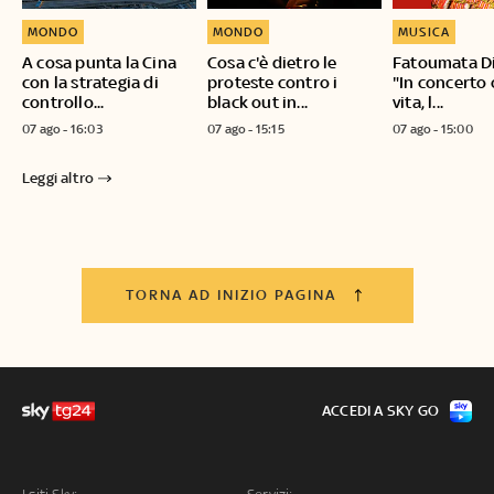
MONDO
MONDO
MUSICA
A cosa punta la Cina
Cosa c'è dietro le
Fatoumata D
con la strategia di
proteste contro i
"In concerto 
controllo...
black out in...
vita, l...
07 ago - 16:03
07 ago - 15:15
07 ago - 15:00
Leggi altro
TORNA AD INIZIO PAGINA
ACCEDI A SKY GO