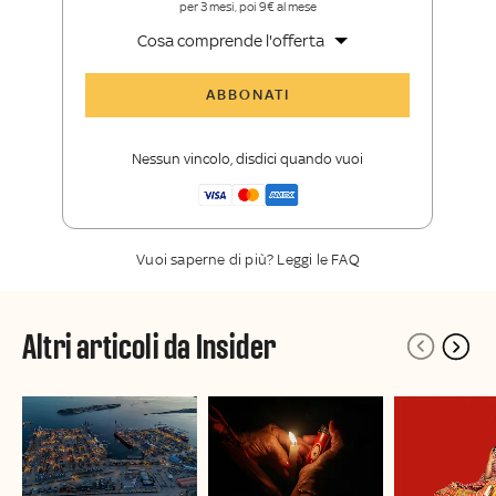
per 3 mesi, poi 9€ al mese
Cosa comprende l'offerta
Tutti gli articoli di Sky TG24 Insider
ABBONATI
Approfondimenti
,
opinioni e punti di
vista autorevoli
Nessun vincolo, disdici quando vuoi
La newsletter esclusiva di Sky TG24
Insider
Vuoi saperne di più? Leggi le FAQ
Altri articoli da Insider