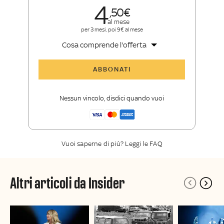
4
50
al mese
per 3 mesi, poi 9€ al mese
Cosa comprende l'offerta
Tutti gli articoli di Sky TG24 Insider
ABBONATI
Approfondimenti
,
opinioni e punti di
vista autorevoli
Nessun vincolo, disdici quando vuoi
La newsletter esclusiva di Sky TG24
Insider
Vuoi saperne di più? Leggi le FAQ
Altri articoli da Insider