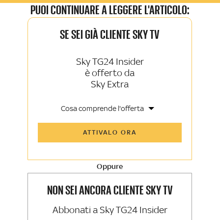
PUOI CONTINUARE A LEGGERE L'ARTICOLO:
SE SEI GIÀ CLIENTE SKY TV
Sky TG24 Insider
è offerto da
Sky Extra
Cosa comprende l'offerta
Tutti gli articoli di Sky TG24 Insider e
ATTIVALO ORA
Sky Sport Insider
Approfondimenti, opinioni e punti di
vista autorevoli
Oppure
La newsletter esclusiva di Sky TG24
Insider e Sky Sport Insider
NON SEI ANCORA CLIENTE SKY TV
Abbonati a Sky TG24 Insider