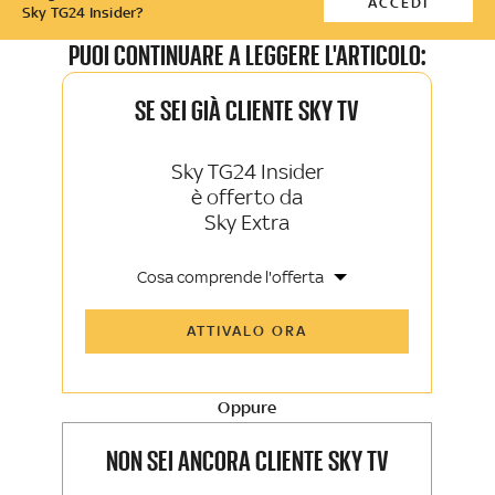
ACCEDI
Sky TG24 Insider?
PUOI CONTINUARE A LEGGERE L'ARTICOLO:
SE SEI GIÀ CLIENTE SKY TV
Sky TG24 Insider
è offerto da
Sky Extra
Cosa comprende l'offerta
Tutti gli articoli di Sky TG24 Insider e
ATTIVALO ORA
Sky Sport Insider
Approfondimenti, opinioni e punti di
vista autorevoli
Oppure
La newsletter esclusiva di Sky TG24
Insider e Sky Sport Insider
NON SEI ANCORA CLIENTE SKY TV