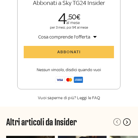
Abbonati a Sky TG24 Insider
4
50
al mese
per 3 mesi, poi 9€ al mese
Cosa comprende l'offerta
Tutti gli articoli di Sky TG24 Insider
ABBONATI
Approfondimenti
,
opinioni e punti di
vista autorevoli
Nessun vincolo, disdici quando vuoi
La newsletter esclusiva di Sky TG24
Insider
Vuoi saperne di più? Leggi le FAQ
Altri articoli da Insider