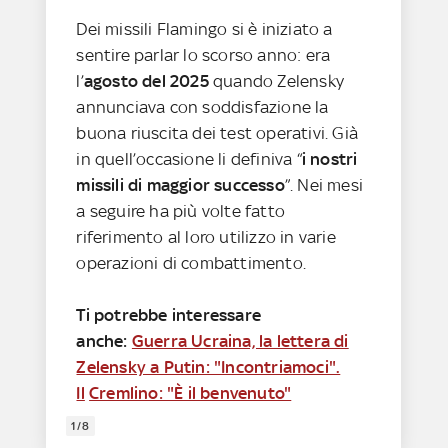
Dei missili Flamingo si è iniziato a
sentire parlar lo scorso anno: era
l’
agosto del 2025
quando Zelensky
annunciava con soddisfazione la
buona riuscita dei test operativi. Già
in quell’occasione li definiva “
i nostri
missili di maggior successo
”. Nei mesi
a seguire ha più volte fatto
riferimento al loro utilizzo in varie
operazioni di combattimento.
Ti potrebbe interessare
anche:
Guerra Ucraina, la lettera di
Zelensky a Putin: "Incontriamoci".
Il
Cremlino: "È il benvenuto"
1/8