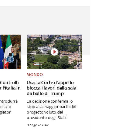
MONDO
Controlli
Usa, la Corte d'appello
 l'Italia in
blocca i lavori della sala
da ballo di Trump
introdurrà
La decisione conferma lo
ei alle
stop alla maggior parte del
giatori
progetto voluto dal
presidente degli Stati...
07 ago - 17:42