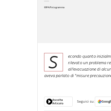
©IPA/Fotogramma
S
econdo quanto inizialm
rilevato un problema rel
all'evacuazione di alcuni
aveva parlato di "misure precauziona
Ascolta
Seguici su:
Googl
Articolo