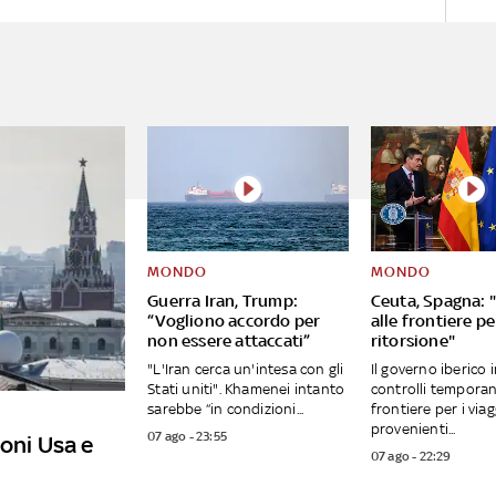
MONDO
MONDO
Guerra Iran, Trump:
Ceuta, Spagna: "
“Vogliono accordo per
alle frontiere per
non essere attaccati”
ritorsione"
"L'Iran cerca un'intesa con gli
Il governo iberico 
Stati uniti". Khamenei intanto
controlli temporan
sarebbe “in condizioni...
frontiere per i viag
provenienti...
07 ago - 23:55
ioni Usa e
07 ago - 22:29