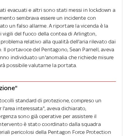
ti evacuati e altri sono stati messi in lockdown a
omento sembrava essere un incidente con
lato un falso allarme. A riportare la vicenda è la
vigili del fuoco della contea di Arlington,
problema relativo alla qualità dell'aria rilevato dai
io. Il portavoce del Pentagono, Sean Parnell, aveva
anno individuato un'anomalia che richiede misure
à possibile valutarne la portata.
ezione"
otocolli standard di protezione, compreso un
l'area interessata", aveva dichiarato,
genza sono già operative per assistere il
'intervento è stato coordinato dalla squadra
eriali pericolosi della Pentagon Force Protection