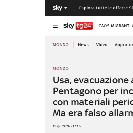
Esplora tutte le offerte S
CAOS MIGRANTI 
MONDO
News
Video
Approfo
MONDO
Usa, evacuazione 
Pentagono per in
con materiali peric
Ma era falso allar
11 giu 2026 - 17:16