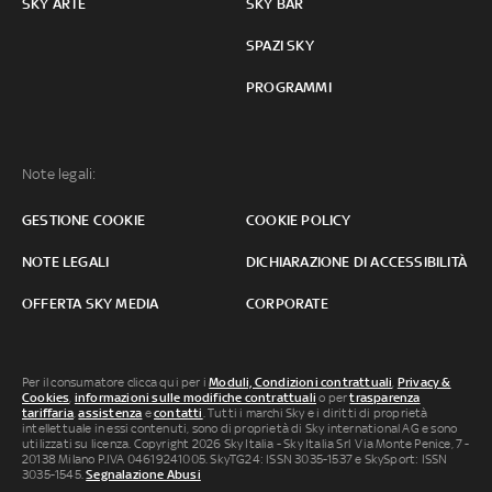
SKY ARTE
SKY BAR
SPAZI SKY
PROGRAMMI
Note legali:
GESTIONE COOKIE
COOKIE POLICY
NOTE LEGALI
DICHIARAZIONE DI ACCESSIBILITÀ
OFFERTA SKY MEDIA
CORPORATE
Per il consumatore clicca qui per i
Moduli, Condizioni contrattuali
,
Privacy &
Cookies
,
informazioni sulle modifiche contrattuali
o per
trasparenza
tariffaria
,
assistenza
e
contatti
. Tutti i marchi Sky e i diritti di proprietà
intellettuale in essi contenuti, sono di proprietà di Sky international AG e sono
utilizzati su licenza. Copyright 2026 Sky Italia - Sky Italia Srl Via Monte Penice, 7 -
20138 Milano P.IVA 04619241005. SkyTG24: ISSN 3035-1537 e SkySport: ISSN
3035-1545.
Segnalazione Abusi