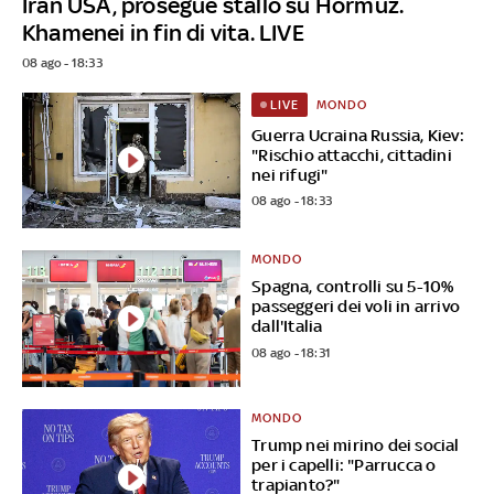
Iran USA, prosegue stallo su Hormuz.
Khamenei in fin di vita. LIVE
08 ago - 18:33
MONDO
LIVE
Guerra Ucraina Russia, Kiev:
"Rischio attacchi, cittadini
nei rifugi"
08 ago - 18:33
MONDO
Spagna, controlli su 5-10%
passeggeri dei voli in arrivo
dall'Italia
08 ago - 18:31
MONDO
Trump nei mirino dei social
per i capelli: "Parrucca o
trapianto?"