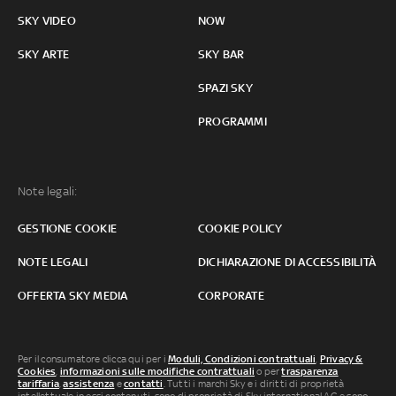
SKY VIDEO
NOW
SKY ARTE
SKY BAR
SPAZI SKY
PROGRAMMI
Note legali:
GESTIONE COOKIE
COOKIE POLICY
NOTE LEGALI
DICHIARAZIONE DI ACCESSIBILITÀ
OFFERTA SKY MEDIA
CORPORATE
Per il consumatore clicca qui per i
Moduli, Condizioni contrattuali
,
Privacy &
Cookies
,
informazioni sulle modifiche contrattuali
o per
trasparenza
tariffaria
,
assistenza
e
contatti
. Tutti i marchi Sky e i diritti di proprietà