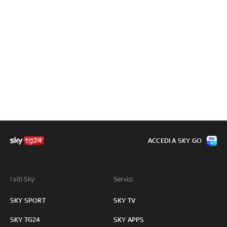
ACCEDI A SKY GO
I siti Sky:
Servizi:
SKY SPORT
SKY TV
SKY TG24
SKY APPS