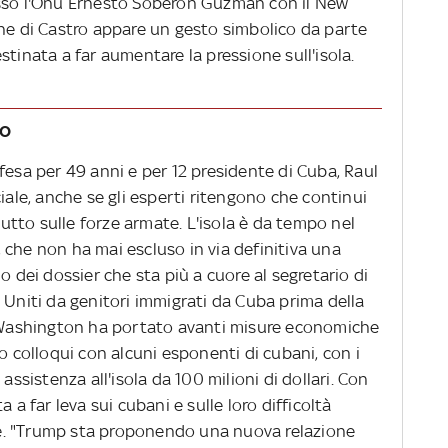
esso l'Onu Ernesto Soberon Guzman con il New
one di Castro appare un gesto simbolico da parte
stinata a far aumentare la pressione sull'isola.
no
fesa per 49 anni e per 12 presidente di Cuba, Raul
iale, anche se gli esperti ritengono che continui
tto sulle forze armate. L'isola è da tempo nel
 che non ha mai escluso in via definitiva una
o dei dossier che sta più a cuore al segretario di
 Uniti da genitori immigrati da Cuba prima della
a Washington ha portato avanti misure economiche
o colloqui con alcuni esponenti di cubani, con i
assistenza all'isola da 100 milioni di dollari. Con
 a far leva sui cubani e sulle loro difficoltà
gime. "Trump sta proponendo una nuova relazione