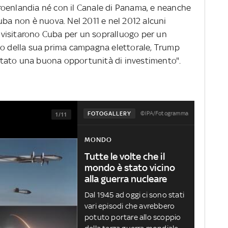
roenlandia né con il Canale di Panama, e neanche
uba non è nuova. Nel 2011 e nel 2012 alcuni
visitarono Cuba per un sopralluogo per un
zo della sua prima campagna elettorale, Trump
tato una buona opportunità di investimento".
©IPA/Fotogramma
FOTOGALLERY
1/11
MONDO
Tutte le volte che il
mondo è stato vicino
alla guerra nucleare
Dal 1945 ad oggi ci sono stati
vari episodi che avrebbero
potuto portare allo scoppio