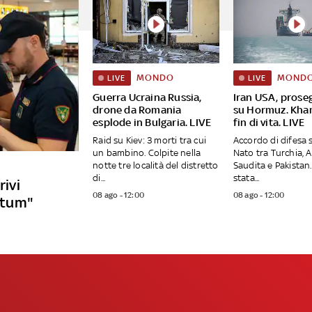
MONDO
MOND
LIVE
LIVE
Guerra Ucraina Russia,
Iran USA, proseg
drone da Romania
su Hormuz. Kha
esplode in Bulgaria. LIVE
fin di vita. LIVE
Raid su Kiev: 3 morti tra cui
Accordo di difesa 
un bambino. Colpite nella
Nato tra Turchia, 
notte tre località del distretto
Saudita e Pakistan.
di...
stata...
rivi
08 ago - 12:00
08 ago - 12:00
matum"