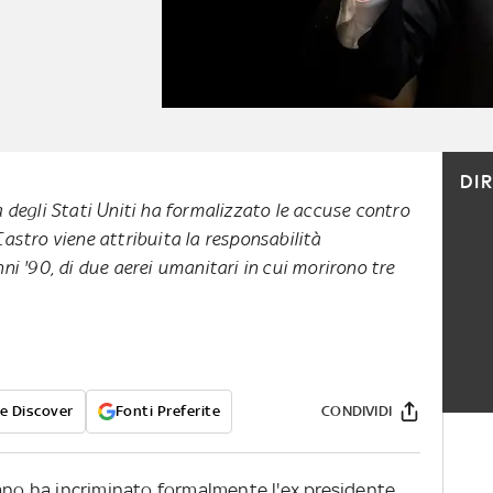
DI
a degli Stati Uniti ha formalizzato le accuse contro
Castro viene attribuita la responsabilità
ni '90, di due aerei umanitari in cui morirono tre
e Discover
Fonti Preferite
CONDIVIDI
cano ha incriminato formalmente l'ex presidente