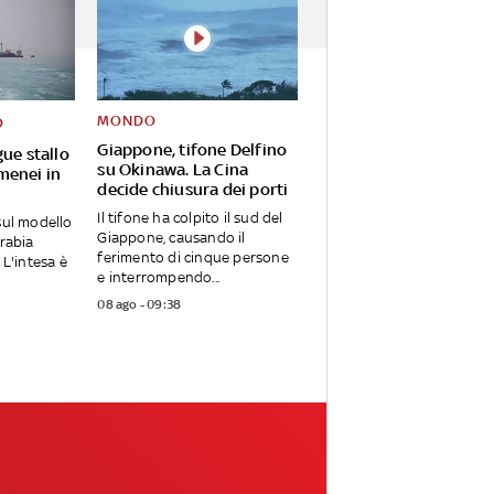
MONDO
O
Giappone, tifone Delfino
ue stallo
su Okinawa. La Cina
menei in
decide chiusura dei porti
Il tifone ha colpito il sud del
sul modello
Giappone, causando il
Arabia
ferimento di cinque persone
 L'intesa è
e interrompendo...
08 ago - 09:38