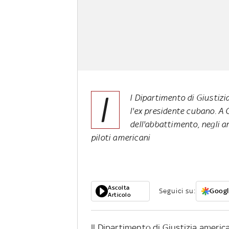
I
l Dipartimento di Giustizi
l'ex presidente cubano. A 
dell'abbattimento, negli an
piloti americani
Ascolta
Seguici su:
Googl
Articolo
Il Dipartimento di Giustizia ameri