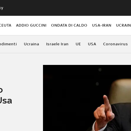
ky
CEUTA
ADDIO GUCCINI
ONDATA DI CALDO
USA-IRAN
UCRAI
ndimenti
Ucraina
Israele Iran
UE
USA
Coronavirus
o
Usa