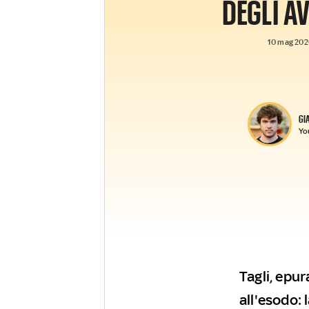
DEGLI A
10 mag 2026
GI
Yo
Tagli, epur
all'esodo: