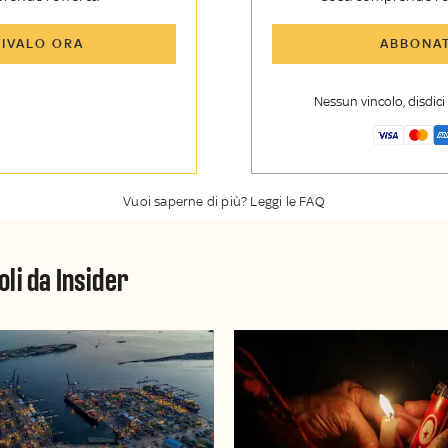
icoli di Sky TG24 Insider e
Tutti gli articoli di Sk
TIVALO ORA
ABBONAT
nsider
enti, opinioni e punti di
Approfondimenti
,
opi
voli
vista autorevoli
Nessun vincolo, disdic
er esclusiva di Sky TG24
La newsletter esclusiv
y Sport Insider
Insider
Vuoi saperne di più? Leggi le FAQ
oli da Insider