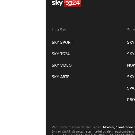
I siti Sky:
Serv
SKY SPORT
SKY
SKY TG24
SKY
SKY VIDEO
NO
SKY ARTE
SKY
SPA
PRO
Per il consumatore clicca qui per i
Moduli, Condizioni 
Sky e i diritti di proprietà intellettuale in essi conten