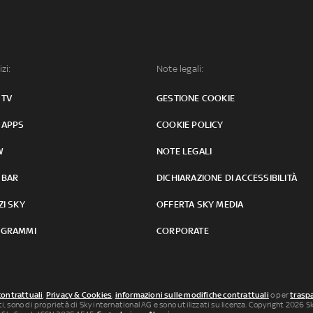
izi:
Note legali:
 TV
GESTIONE COOKIE
 APPS
COOKIE POLICY
W
NOTE LEGALI
 BAR
DICHIARAZIONE DI ACCESSIBILITÀ
ZI SKY
OFFERTA SKY MEDIA
GRAMMI
CORPORATE
contrattuali
,
Privacy & Cookies
,
informazioni sulle modifiche contrattuali
o per
traspa
uti, sono di proprietà di Sky international AG e sono utilizzati su licenza. Copyright 2026 Sky