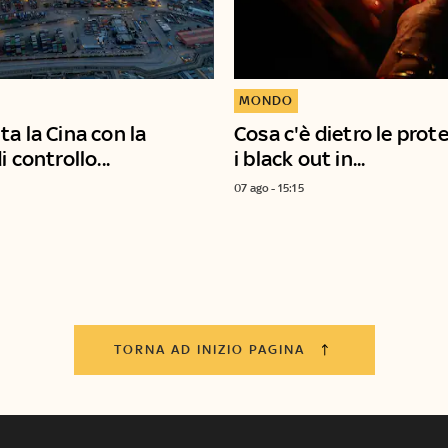
MONDO
a la Cina con la
Cosa c'è dietro le prot
i controllo...
i black out in...
07 ago - 15:15
TORNA AD INIZIO PAGINA