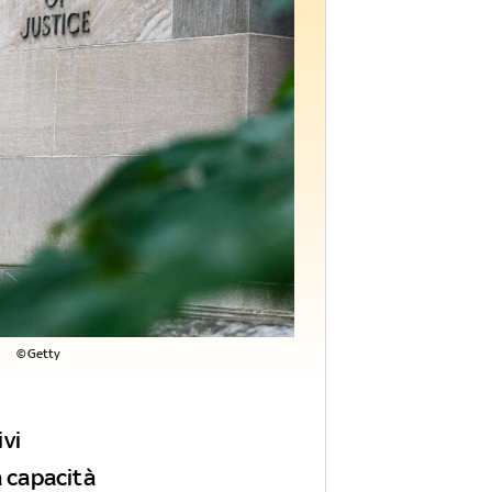
©Getty
ivi
a capacità