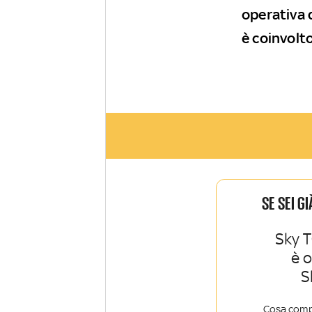
operativa 
è coinvolto
SE SEI G
Sky T
è 
S
Cosa comp