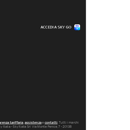
ACCEDI A SKY GO
renza tariffaria
,
assistenza
e
contatti
. Tutti i marchi
 Italia - Sky Italia Srl Via Monte Penice, 7 - 20138