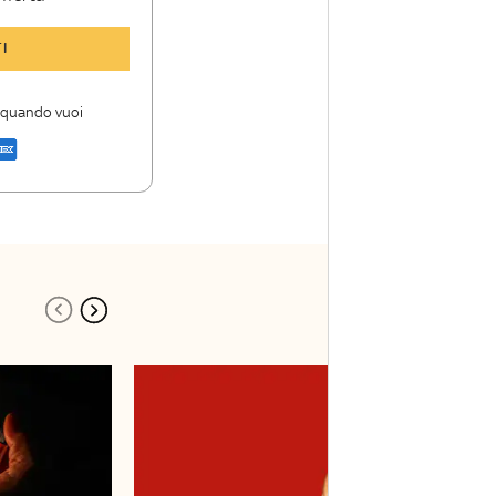
y TG24 Insider
I
nioni e punti di
i quando vuoi
a di Sky TG24