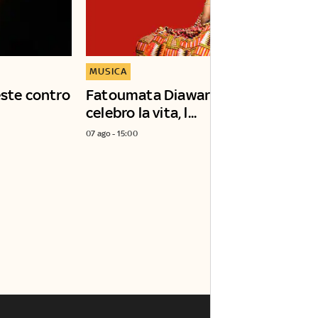
MUSICA
este contro
Fatoumata Diawara: "In concerto
celebro la vita, l...
07 ago - 15:00