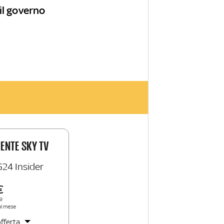
il governo
IENTE SKY TV
G24 Insider
e
al mese
fferta