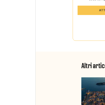
Tutti gli art
AT
Sky Sport I
Approfondim
vista autore
La newslett
Insider e Sk
Altri artic