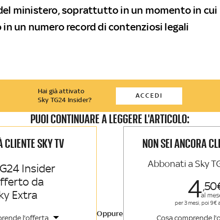
del ministero, soprattutto in un momento in cui 
 in un numero record di contenziosi legali
Hai già attivato
ACCEDI
Sky TG24 Insider?
PUOI CONTINUARE A LEGGERE L'ARTICOLO:
IÀ CLIENTE SKY TV
NON SEI ANCORA CL
Abbonati a Sky T
G24 Insider
4
offerto da
50
ky Extra
al mes
per 3 mesi, poi 9€ 
Oppure
rende l'offerta
Cosa comprende l'o