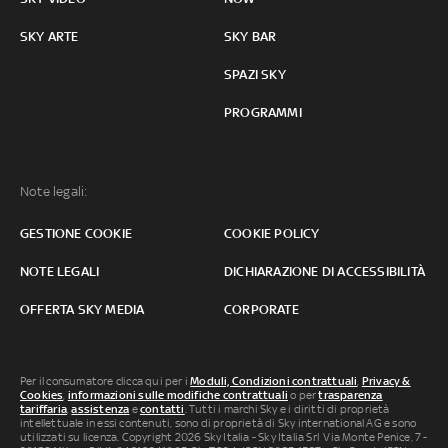
SKY ARTE
SKY BAR
SPAZI SKY
PROGRAMMI
Note legali:
GESTIONE COOKIE
COOKIE POLICY
NOTE LEGALI
DICHIARAZIONE DI ACCESSIBILITÀ
OFFERTA SKY MEDIA
CORPORATE
Per il consumatore clicca qui per i
Moduli, Condizioni contrattuali
,
Privacy &
Cookies
,
informazioni sulle modifiche contrattuali
o per
trasparenza
tariffaria
,
assistenza
e
contatti
. Tutti i marchi Sky e i diritti di proprietà
intellettuale in essi contenuti, sono di proprietà di Sky international AG e sono
utilizzati su licenza. Copyright 2026 Sky Italia - Sky Italia Srl Via Monte Penice, 7 -