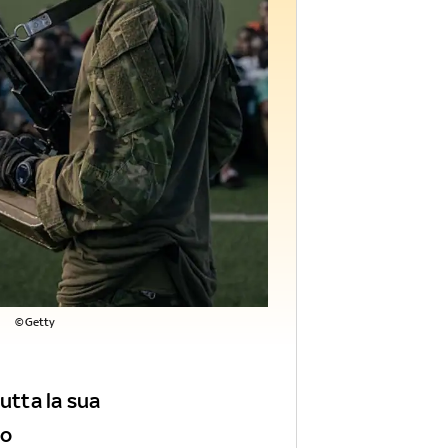
©Getty
utta la sua
lo