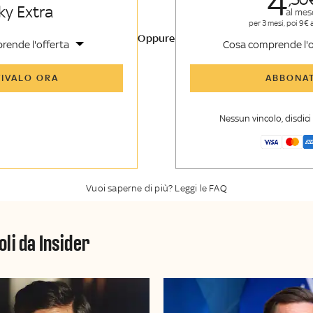
4
ky Extra
al mes
per 3 mesi, poi 9€ 
Oppure
rende l'offerta
Cosa comprende l'o
icoli di Sky TG24 Insider e
Tutti gli articoli di Sk
TIVALO ORA
ABBONAT
nsider
enti, opinioni e punti di
Approfondimenti
,
opi
voli
vista autorevoli
Nessun vincolo, disdic
er esclusiva di Sky TG24
La newsletter esclusiv
y Sport Insider
Insider
Vuoi saperne di più? Leggi le FAQ
oli da Insider