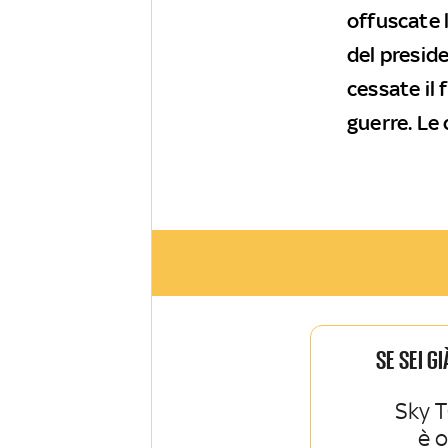
offuscate l
del presid
cessate il 
guerre. Le
SE SEI G
Sky T
è 