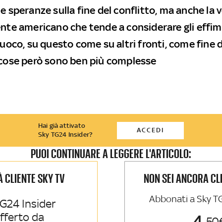
e speranze sulla fine del conflitto, ma anche la 
ente americano che tende a considerare gli effim
fuoco, su questo come su altri fronti, come fine d
 cose però sono ben più complesse
Hai già attivato
ACCEDI
Sky TG24 Insider?
PUOI CONTINUARE A LEGGERE L'ARTICOLO:
IÀ CLIENTE SKY TV
NON SEI ANCORA CL
Abbonati a Sky T
G24 Insider
offerto da
50