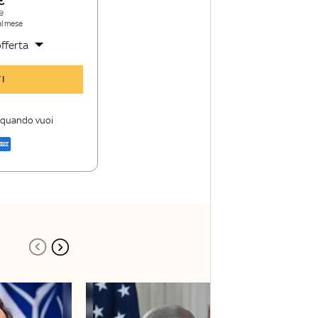
e
al mese
fferta
y TG24 Insider
I
nioni e punti di
i quando vuoi
a di Sky TG24