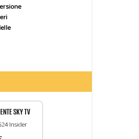
versione
eri
elle
IENTE SKY TV
G24 Insider