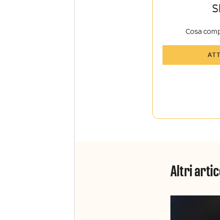
S
Cosa comp
Tutti gli art
AT
Sky Sport I
Approfondim
vista autore
La newslett
Insider e Sk
Altri artic