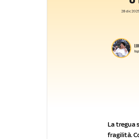
28 dic 2025
LU
Isp
La tregua s
fragilità.