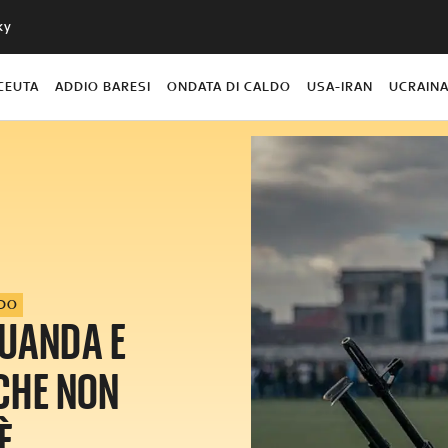
ky
CEUTA
ADDIO BARESI
ONDATA DI CALDO
USA-IRAN
UCRAIN
DO
RUANDA E
 CHE NON
È