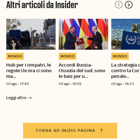
Altri articoli da Insider
MONDO
MONDO
MONDO
Hub per i rimpatri, le
Accordi Russia-
La strategia 
regole Ue ora ci sono
Ossezia del sud: sono
contro la Cor
ma...
le basi per u...
penale...
03 ago - 17:45
03 ago - 16:55
03 ago - 16:23
Leggi altro
TORNA AD INIZIO PAGINA