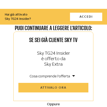
Hai già attivato
ACCEDI
Sky TG24 Insider?
PUOI CONTINUARE A LEGGERE L'ARTICOLO:
SE SEI GIÀ CLIENTE SKY TV
Sky TG24 Insider
è offerto da
Sky Extra
Cosa comprende l'offerta
Tutti gli articoli di Sky TG24 Insider e
ATTIVALO ORA
Sky Sport Insider
Approfondimenti, opinioni e punti di
vista autorevoli
Oppure
La newsletter esclusiva di Sky TG24