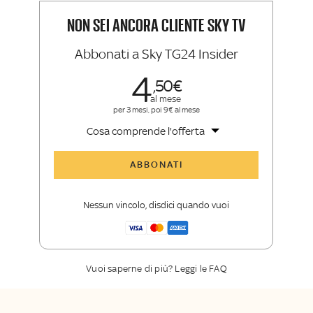
Insider e Sky Sport Insider
NON SEI ANCORA CLIENTE SKY TV
Abbonati a Sky TG24 Insider
4
50
al mese
per 3 mesi, poi 9€ al mese
Cosa comprende l'offerta
Tutti gli articoli di Sky TG24 Insider
ABBONATI
Approfondimenti
,
opinioni e punti di
vista autorevoli
Nessun vincolo, disdici quando vuoi
La newsletter esclusiva di Sky TG24
Insider
Vuoi saperne di più? Leggi le FAQ