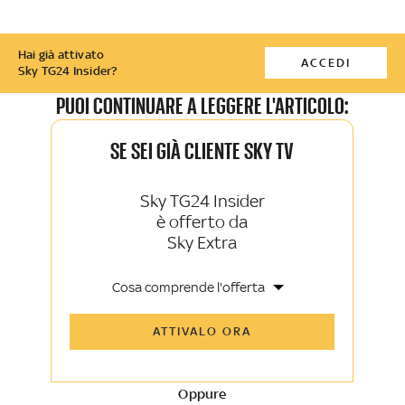
Hai già attivato
ACCEDI
Sky TG24 Insider?
PUOI CONTINUARE A LEGGERE L'ARTICOLO:
SE SEI GIÀ CLIENTE SKY TV
Sky TG24 Insider
è offerto da
Sky Extra
Cosa comprende l'offerta
Tutti gli articoli di Sky TG24 Insider e
ATTIVALO ORA
Sky Sport Insider
Approfondimenti, opinioni e punti di
vista autorevoli
Oppure
La newsletter esclusiva di Sky TG24