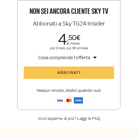
Insider e Sky Sport Insider
NON SEI ANCORA CLIENTE SKY TV
Abbonati a Sky TG24 Insider
4
50
al mese
per 3 mesi, poi 9€ al mese
Cosa comprende l'offerta
Tutti gli articoli di Sky TG24 Insider
ABBONATI
Approfondimenti
,
opinioni e punti di
vista autorevoli
Nessun vincolo, disdici quando vuoi
La newsletter esclusiva di Sky TG24
Insider
Vuoi saperne di più? Leggi le FAQ