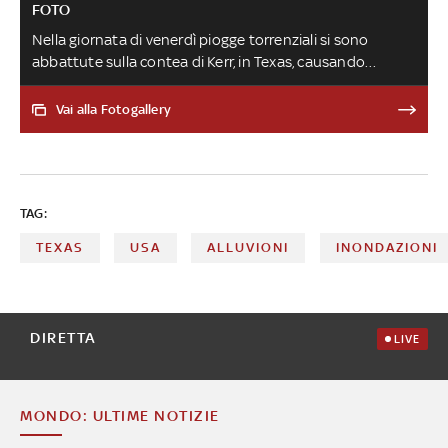
FOTO
Nella giornata di venerdì piogge torrenziali si sono
abbattute sulla contea di Kerr, in Texas, causando
almeno 27 morti (18 adulti e nove bambini) e molti
dispersi. Si cercano diverse bimbe e ragazze di un campo
Vai alla Fotogallery
estivo travolto dalle alluvioni. Salvate 237 persone, di cui
167 in elicottero. Autorità locali: 'Nella zona non
abbiamo sistema di allerta'. Messaggio di cordoglio di
Mattarella al presidente Usa: 'Profonda vicinanza'
TAG:
TEXAS
USA
ALLUVIONI
INONDAZIONI
DIRETTA
LIVE
MONDO: ULTIME NOTIZIE