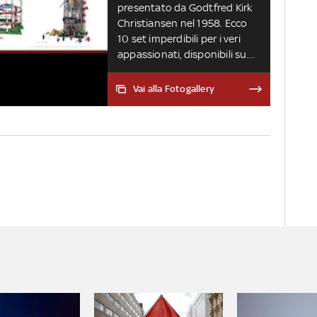
presentato da Godtfred Kirk
Christiansen nel 1958. Ecco
10 set imperdibili per i veri
appassionati, disponibili su
Amazon
Vai alla Fotogallery