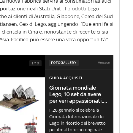
La nuova Fabbrica servirà ai consumatori asiatici
portazione negli Stati Uniti. I prodotti Lego
e ai clienti di Australia, Giappone, Corea del Sud
tiansen, Ceo di Lego, aggiungendo: “Due anni fa si
 clientela in Cina e, nonostante di recente ci sia
 Asia-Pacifico può essere una vera
opportunità
"
.
Amazon
FOTOGALLERY
1/10
GUIDA ACQUISTI
Giornata mondiale
Lego, 10 set da avere
per veri appassionati.
FOTO
Il 28 gennaio si celebra la
Giornata Internazionale dei
Lego, in ricordo del brevetto
per il mattoncino originale