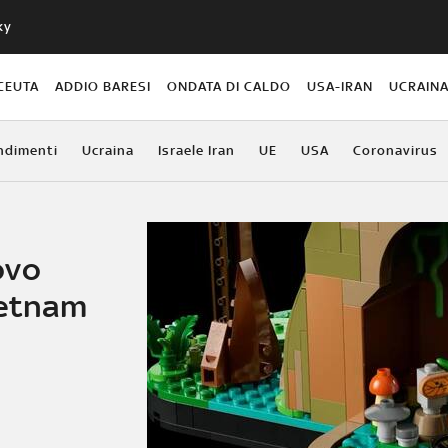
ky
CEUTA
ADDIO BARESI
ONDATA DI CALDO
USA-IRAN
UCRAIN
ndimenti
Ucraina
Israele Iran
UE
USA
Coronavirus
ovo
ietnam