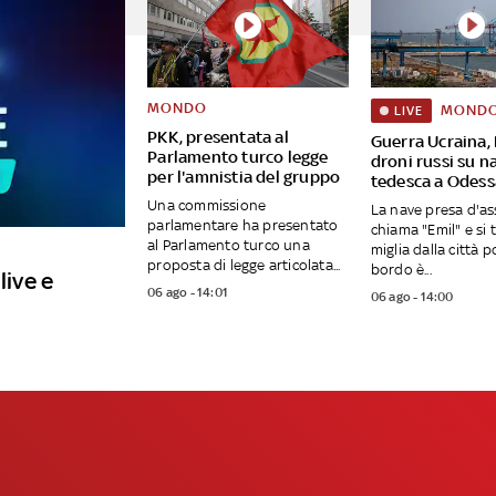
MONDO
MOND
LIVE
PKK, presentata al
Guerra Ucraina, 
Parlamento turco legge
droni russi su n
per l'amnistia del gruppo
tedesca a Odess
Una commissione
La nave presa d'ass
parlamentare ha presentato
chiama "Emil" e si 
al Parlamento turco una
miglia dalla città p
proposta di legge articolata...
bordo è...
live e
06 ago - 14:01
06 ago - 14:00