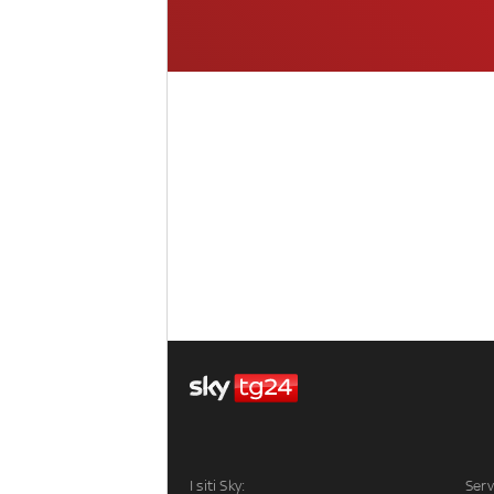
I siti Sky:
Serv