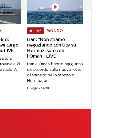
O
MONDO
LIVE
Bild:
Iran: "Non stiamo
ave cargo
negoziando con Usa su
a. LIVE
Hormuz, solo con
l'Oman". LIVE
alto si
trovava a 21
Iran e Oman hanno raggiunto
ortuale. A
un accordo sulle nuove rotte
di transito nello stretto di
Hormuz, un...
06 ago - 14:00