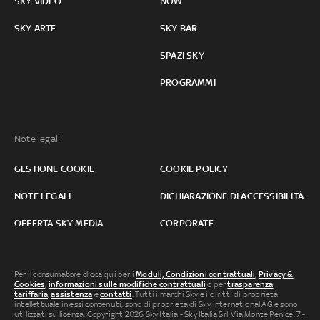
SKY VIDEO
NOW
SKY ARTE
SKY BAR
SPAZI SKY
PROGRAMMI
Note legali:
GESTIONE COOKIE
COOKIE POLICY
NOTE LEGALI
DICHIARAZIONE DI ACCESSIBILITÀ
OFFERTA SKY MEDIA
CORPORATE
Per il consumatore clicca qui per i
Moduli, Condizioni contrattuali
,
Privacy &
Cookies
,
informazioni sulle modifiche contrattuali
o per
trasparenza
tariffaria
,
assistenza
e
contatti
. Tutti i marchi Sky e i diritti di proprietà
intellettuale in essi contenuti, sono di proprietà di Sky international AG e sono
utilizzati su licenza. Copyright 2026 Sky Italia - Sky Italia Srl Via Monte Penice, 7 -