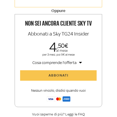
Approfondimenti, opinioni e punti di
vista autorevoli
Oppure
La newsletter esclusiva di Sky TG24
Insider e Sky Sport Insider
NON SEI ANCORA CLIENTE SKY TV
Abbonati a Sky TG24 Insider
4
50
al mese
per 3 mesi, poi 9€ al mese
Cosa comprende l'offerta
Tutti gli articoli di Sky TG24 Insider
ABBONATI
Approfondimenti
,
opinioni e punti di
vista autorevoli
Nessun vincolo, disdici quando vuoi
La newsletter esclusiva di Sky TG24
Insider
Vuoi saperne di più? Leggi le FAQ