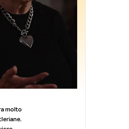
ra molto
tleriane.
uisce