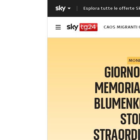
Esplora tutte le offerte S
CAOS MIGRANTI 
MON
GIORNO
MEMORIA
BLUMENK
STO
STRAORDI