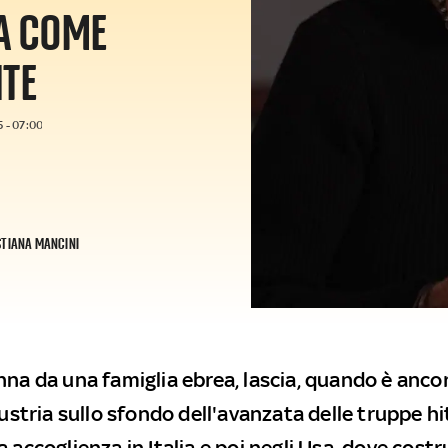
TA COME
NTE
 - 07:00
STIANA MANCINI
nna da una famiglia ebrea, lascia, quando è anco
Austria sullo sfondo dell'avanzata delle truppe hi
 accoglienza in Italia e poi negli Usa, dove costr