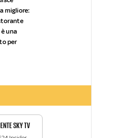
a migliore:
istorante
 è una
to per
IENTE SKY TV
G24 Insider