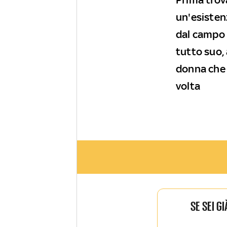
un'esistenz
dal campo p
tutto suo,
donna che 
volta
SE SEI G