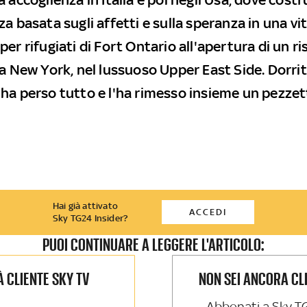
a basata sugli affetti e sulla speranza in una vit
er rifugiati di Fort Ontario all'apertura di un r
 a New York, nel lussuoso Upper East Side. Dorrit
ha perso tutto e l'ha rimesso insieme un pezzet
Hai già attivato
ACCEDI
Sky TG24 Insider?
PUOI CONTINUARE A LEGGERE L'ARTICOLO:
IÀ CLIENTE SKY TV
NON SEI ANCORA CL
Abbonati a Sky T