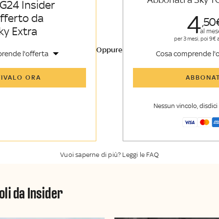
G24 Insider
4
offerto da
50
ky Extra
al mes
per 3 mesi, poi 9€ 
Oppure
rende l'offerta
Cosa comprende l'o
icoli di Sky TG24 Insider e
Tutti gli articoli di Sk
TIVALO ORA
ABBONAT
nsider
enti, opinioni e punti di
Approfondimenti
,
opi
voli
vista autorevoli
Nessun vincolo, disdic
er esclusiva di Sky TG24
La newsletter esclusiv
y Sport Insider
Insider
Vuoi saperne di più? Leggi le FAQ
oli da Insider