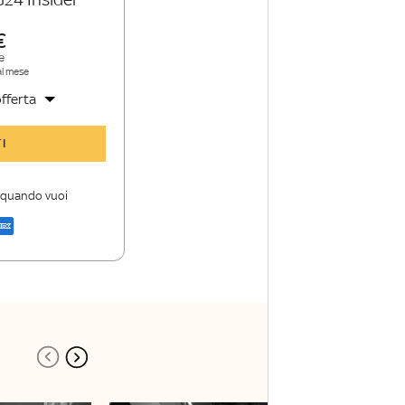
e
al mese
fferta
y TG24 Insider
I
nioni e punti di
i quando vuoi
a di Sky TG24