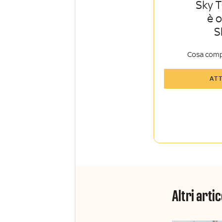
Sky T
è 
S
Cosa comp
Tutti gli art
AT
Sky Sport I
Approfondim
vista autore
La newslett
Insider e Sk
Altri artic