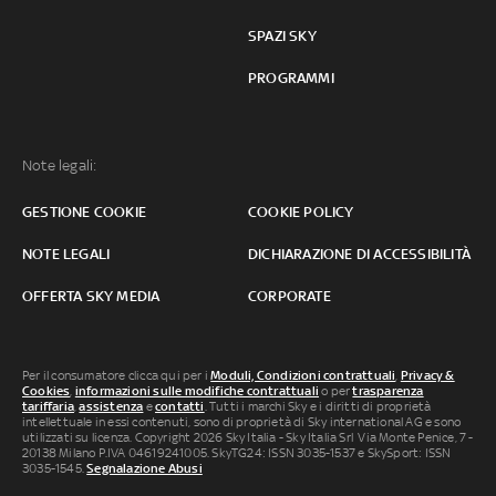
SPAZI SKY
PROGRAMMI
Note legali:
GESTIONE COOKIE
COOKIE POLICY
NOTE LEGALI
DICHIARAZIONE DI ACCESSIBILITÀ
OFFERTA SKY MEDIA
CORPORATE
Per il consumatore clicca qui per i
Moduli, Condizioni contrattuali
,
Privacy &
Cookies
,
informazioni sulle modifiche contrattuali
o per
trasparenza
tariffaria
,
assistenza
e
contatti
. Tutti i marchi Sky e i diritti di proprietà
intellettuale in essi contenuti, sono di proprietà di Sky international AG e sono
utilizzati su licenza. Copyright 2026 Sky Italia - Sky Italia Srl Via Monte Penice, 7 -
20138 Milano P.IVA 04619241005. SkyTG24: ISSN 3035-1537 e SkySport: ISSN
3035-1545.
Segnalazione Abusi