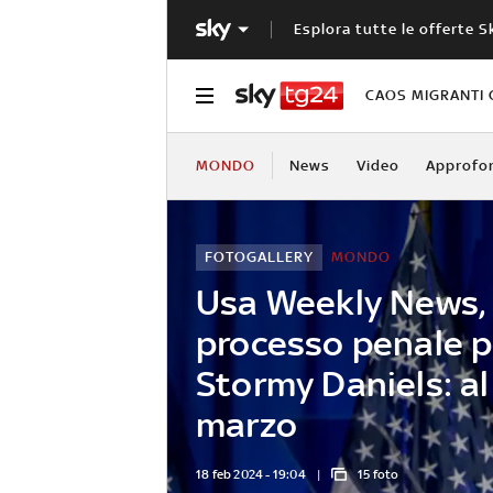
Esplora tutte le offerte S
CAOS MIGRANTI 
MONDO
News
Video
Approfo
FOTOGALLERY
MONDO
Usa Weekly News,
processo penale p
Stormy Daniels: al 
marzo
18 feb 2024 - 19:04
15 foto