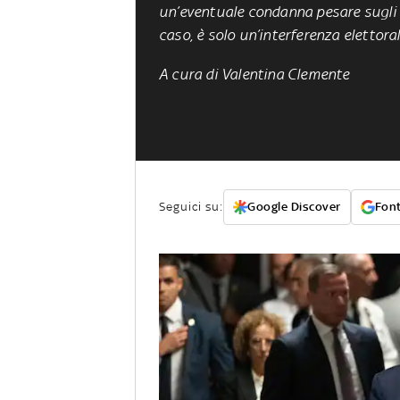
un’eventuale condanna pesare sugli e
caso, è solo un’interferenza elettoral
A cura di Valentina Clemente
Seguici su:
Google Discover
Font