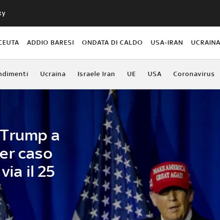
ky
CEUTA
ADDIO BARESI
ONDATA DI CALDO
USA-IRAN
UCRAIN
ndimenti
Ucraina
Israele Iran
UE
USA
Coronavirus
 Trump a
er caso
via il 25