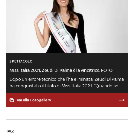
SPETTACOLO
Miss Italia 2021, Zeudi Di Palma è la vincitrice. FOTO
Dopo un errore tecnico che l’ha eliminata, Zeudi Di Palma
ha conquistato il titolo di Miss Italia 2021: “Quando sono
stata eliminata ho avuto un attimo di esitazione. Per me
è una vittoria inaspettata e davvero bella. Miss Italia è
Vai alla Fotogallery
una famiglia ed è un percorso che auguro ad ogni
ragazza, al di là della vittoria”
TAG: