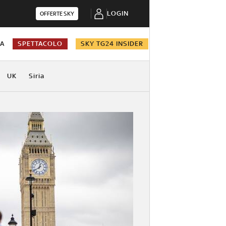
LOGIN
OFFERTE SKY
NA
SPETTACOLO
SKY TG24 INSIDER
UK
Siria