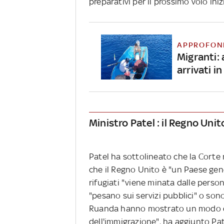
preparativi per il prossimo volo ini
APPROFON
Migranti:
arrivati in
Ministro Patel : il Regno Uni
Patel ha sottolineato che la Corte 
che il Regno Unito è "un Paese gene
rifugiati "viene minata dalle perso
"pesano sui servizi pubblici" o sono 
Ruanda hanno mostrato un modo di 
dell'immigrazione", ha aggiunto Pate