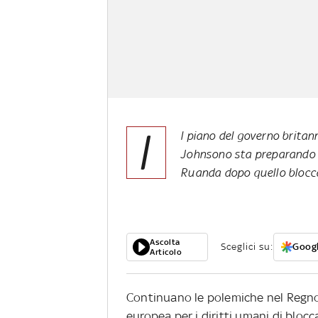
I
l piano del governo britann
Johnsono sta preparando gi
Ruanda dopo quello blocca
Ascolta
Sceglici su:
Googl
Articolo
Continuano le polemiche nel Regno 
europea per i diritti umani di blocc