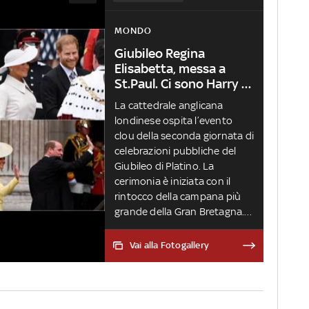
MONDO
Giubileo Regina
Elisabetta, messa a
St.Paul. Ci sono Harry e
Meghan
La cattedrale anglicana
londinese ospita l’evento
clou della seconda giornata di
celebrazioni pubbliche del
Giubileo di Platino. La
cerimonia è iniziata con il
rintocco della campana più
grande della Gran Bretagna.
La sovrana ha dato forfait. Ci
sono invece Carlo, William e
Vai alla Fotogallery
anche il principe Harry con la
moglie