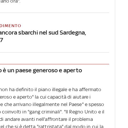
ziano ora".
DIMENTO
 ancora sbarchi nel sud Sardegna,
 7
to è un paese generoso e aperto
non ha definito il piano illegale e ha affermato
roso e aperto" la cui capacità di aiutare i
ne che arrivano illegalmente nel Paese" e spesso
coinvolti in "gang criminali". "Il Regno Unito e il
andare avanti nell'affrontare il problema
l che si è detta "rattristata" dal modo in cui la