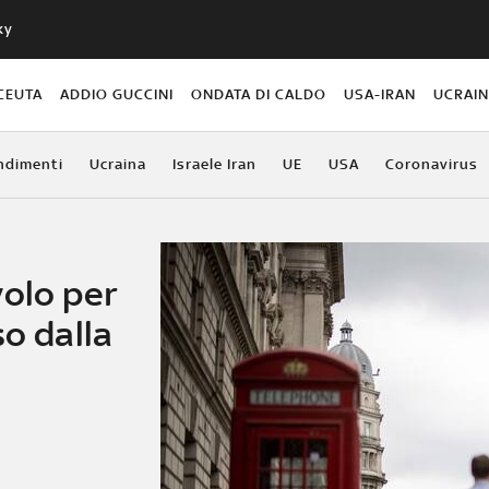
ky
CEUTA
ADDIO GUCCINI
ONDATA DI CALDO
USA-IRAN
UCRAI
ndimenti
Ucraina
Israele Iran
UE
USA
Coronavirus
volo per
so dalla