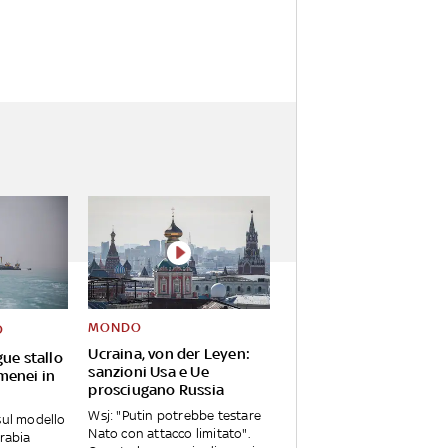
MONDO
O
Ucraina, von der Leyen:
ue stallo
sanzioni Usa e Ue
menei in
prosciugano Russia
Wsj: "Putin potrebbe testare
sul modello
Nato con attacco limitato".
Arabia