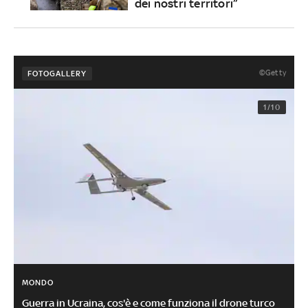
dei nostri territori”
©Getty
FOTOGALLERY
1/10
MONDO
Guerra in Ucraina, cos'è e come funziona il drone turco