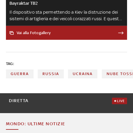
Bayraktar TB2
Il dispositivo sta permettendo a Kiev la distruzione dei
sistemi di artiglieria e dei veicoli corazzati russi. E questo
fattore ha reso “il mondo intero” un cliente. Almeno,
secondo quanto sostiene il designer del drone, Selcuk
Vai alla Fotogallery
Bayraktar, come scrive Reuters. Ha un'apertura alare di
12 metri e può volare fino a 25.000 piedi : ecco tutti i
dettagli
TAG:
GUERRA
RUSSIA
UCRAINA
NUBE TOSS
DIRETTA
LIVE
MONDO: ULTIME NOTIZIE