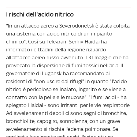
I rischi dell'acido nitrico
"In un attacco aereo a Severodonetsk è stata colpita
una cisterna con acido nitrico di un impianto
chimico". Così su Telegram Serhiy Haidai ha
informato i cittadini della regione riguardo
all'attacco aereo russo avvenuto il 31 maggio che ha
provocato la dispersione
di fumi tossici
nell'aria. Il
governatore di Lugansk ha raccomandato ai
residenti di "non uscire dai rifugi" in quanto "l'acido
nitrico è pericoloso se inalato, ingerito e se viene a
contatto con la pelle e le mucose". "I fumi acidi - ha
spiegato Haidai - sono irritanti per le vie respiratorie.
Ad avvelenamenti deboli ci sono segni di bronchite,
bronchiolite, capogiro, sonnolenza; con un grave
avvelenamento si rischia l'edema polmonare. Se
applicato localmente agli occhi, l'acido nitrico