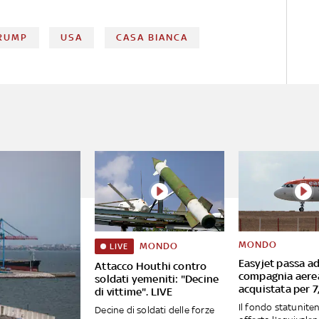
RUMP
USA
CASA BIANCA
MONDO
MONDO
LIVE
Easyjet passa ad
Attacco Houthi contro
compagnia aere
soldati yemeniti: "Decine
acquistata per 7,
di vittime". LIVE
Il fondo statunite
Decine di soldati delle forze