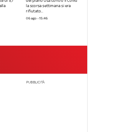
te di 5,7
del piano Usa contro il Covid
alla
la scorsa settimana si era
rifiutato...
06 ago - 15:46
PUBBLICITÀ