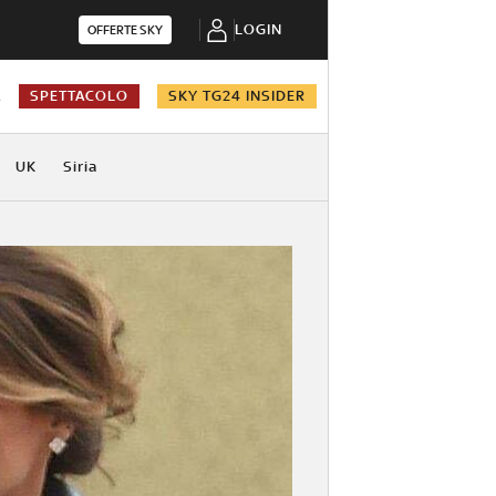
LOGIN
OFFERTE SKY
A
SPETTACOLO
SKY TG24 INSIDER
UK
Siria