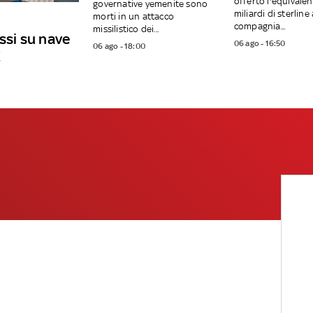
offerto l'equivalen
governative yemenite sono
miliardi di sterline 
morti in un attacco
compagnia...
missilistico dei...
ussi su nave
06 ago - 16:50
06 ago - 18:00
E