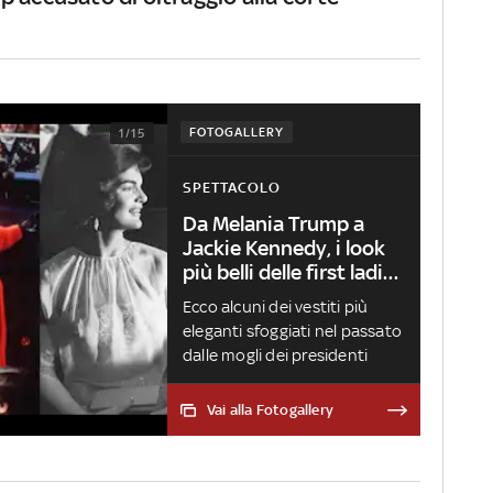
FOTOGALLERY
1/15
SPETTACOLO
Da Melania Trump a
Jackie Kennedy, i look
più belli delle first ladies
nel giorno
Ecco alcuni dei vestiti più
dell'insediamento
eleganti sfoggiati nel passato
dalle mogli dei presidenti
Vai alla Fotogallery