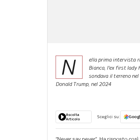
N
ella prima intervista 
Bianca, l'ex first lady
sondava il terreno nel
Donald Trump, nel 2024
Ascolta
Sceglici su:
Googl
Articolo
“Never say never”. Ha risposto cos