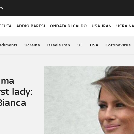
ky
CEUTA
ADDIO BARESI
ONDATA DI CALDO
USA-IRAN
UCRAIN
ndimenti
Ucraina
Israele Iran
UE
USA
Coronavirus
rima
rst lady:
Bianca