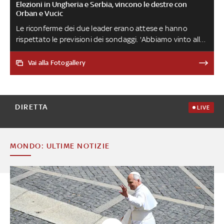
Elezioni in Ungheria e Serbia, vincono le destre con
Orban e Vucic
Le riconferme dei due leader erano attese e hanno
rispettato le previsioni dei sondaggi. 'Abbiamo vinto alla
grande e contro tutti, anche contro Zelensky', ha
esultato il premier ungherese. Il filorusso Vucic ha
Vai alla Fotogallery
rivendicato una larga vittoria al primo turno delle
presidenziali in Serbia, unitamente al successo del suo
partito nelle parlamentari anticipate
DIRETTA
LIVE
MONDO: ULTIME NOTIZIE