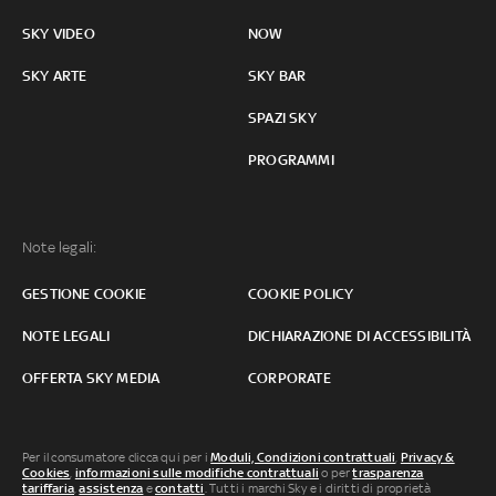
SKY VIDEO
NOW
SKY ARTE
SKY BAR
SPAZI SKY
PROGRAMMI
Note legali:
GESTIONE COOKIE
COOKIE POLICY
NOTE LEGALI
DICHIARAZIONE DI ACCESSIBILITÀ
OFFERTA SKY MEDIA
CORPORATE
Per il consumatore clicca qui per i
Moduli, Condizioni contrattuali
,
Privacy &
Cookies
,
informazioni sulle modifiche contrattuali
o per
trasparenza
tariffaria
,
assistenza
e
contatti
. Tutti i marchi Sky e i diritti di proprietà