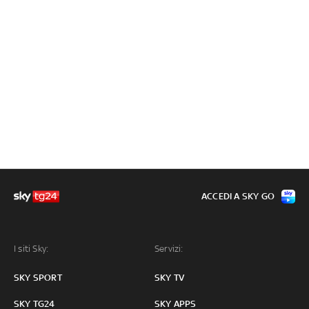
ACCEDI A SKY GO
I siti Sky:
Servizi:
SKY SPORT
SKY TV
SKY TG24
SKY APPS