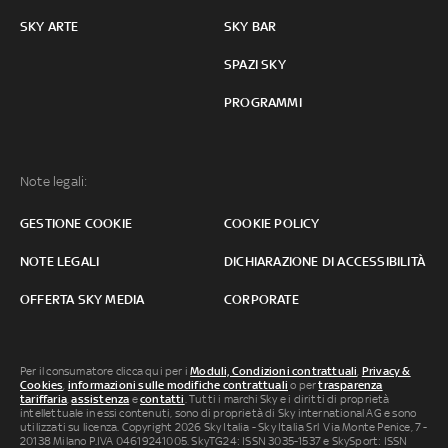
SKY ARTE
SKY BAR
SPAZI SKY
PROGRAMMI
Note legali:
GESTIONE COOKIE
COOKIE POLICY
NOTE LEGALI
DICHIARAZIONE DI ACCESSIBILITÀ
OFFERTA SKY MEDIA
CORPORATE
Per il consumatore clicca qui per i
Moduli, Condizioni contrattuali
,
Privacy &
Cookies
,
informazioni sulle modifiche contrattuali
o per
trasparenza
tariffaria
,
assistenza
e
contatti
. Tutti i marchi Sky e i diritti di proprietà
intellettuale in essi contenuti, sono di proprietà di Sky international AG e sono
utilizzati su licenza. Copyright 2026 Sky Italia - Sky Italia Srl Via Monte Penice, 7 -
20138 Milano P.IVA 04619241005. SkyTG24: ISSN 3035-1537 e SkySport: ISSN