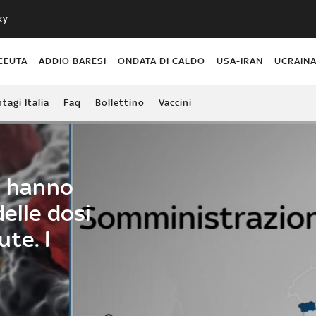
ky
CEUTA
ADDIO BARESI
ONDATA DI CALDO
USA-IRAN
UCRAIN
agi Italia
Faq
Bollettino
Vaccini
i hanno
delle dosi
te. I