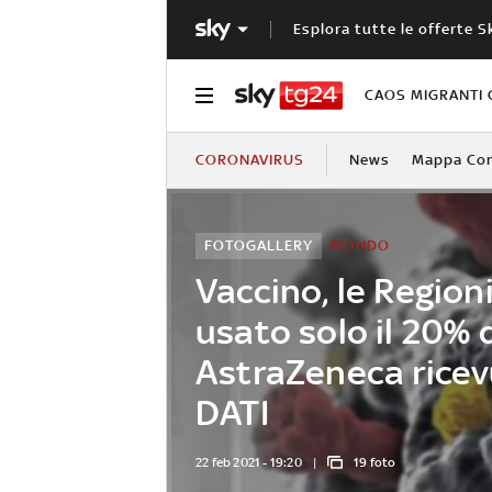
Esplora tutte le offerte S
CAOS MIGRANTI 
CORONAVIRUS
News
Mappa Cont
FOTOGALLERY
MONDO
Vaccino, le Region
usato solo il 20% 
AstraZeneca ricevu
DATI
22 feb 2021 - 19:20
19 foto