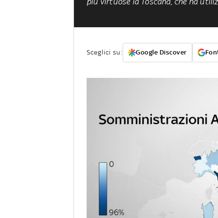
più virtuose la Toscana, che ha utili
Sceglici su:
Google Discover
Font