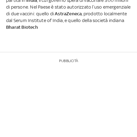
partita in
India
, il cui governo spera di vaccinare 300 milioni
di persone. Nel Paese è stato autorizzato l’uso emergenziale
di due vaccini: quello di
AstraZeneca
, prodotto localmente
dal Serum Institute of India, e quello della società indiana
Bharat Biotech
PUBBLICITÀ