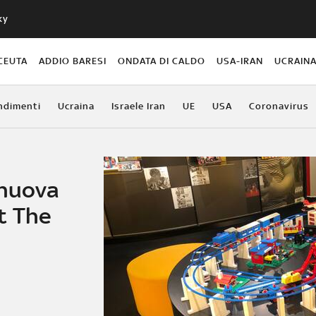
ky
CEUTA
ADDIO BARESI
ONDATA DI CALDO
USA-IRAN
UCRAIN
ndimenti
Ucraina
Israele Iran
UE
USA
Coronavirus
 nuova
t The