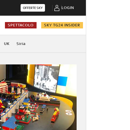
LOGIN
OFFERTE SKY
A
SPETTACOLO
SKY TG24 INSIDER
UK
Siria