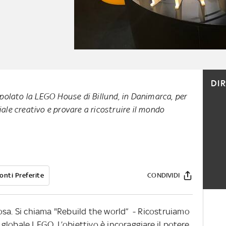
DI
olato la LEGO House di Billund, in Danimarca, per
iale creativo e provare a ricostruire il mondo
onti Preferite
CONDIVIDI
osa. Si chiama "Rebuild the world” - Ricostruiamo
lobale LEGO. L’obiettivo è incoraggiare il potere