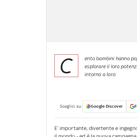
C
ento bambini hanno pop
esplorare il loro potenz
intorno a loro.
Sceglici su:
Google Discover
F
E’ importante, divertente e ingegn
il mondo - ed è la nuova campagna g