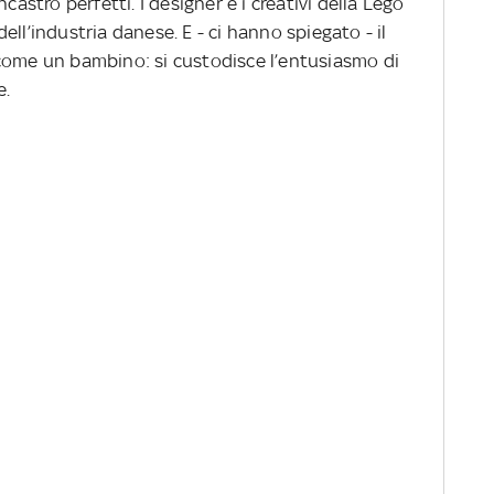
castro perfetti. I designer e i creativi della Lego
ll’industria danese. E - ci hanno spiegato - il
come un bambino: si custodisce l’entusiasmo di
e.