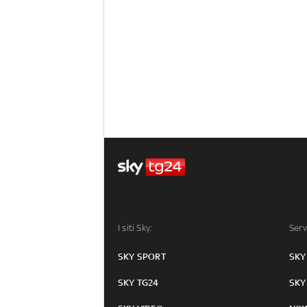
I siti Sky:
Serv
SKY SPORT
SKY
SKY TG24
SKY