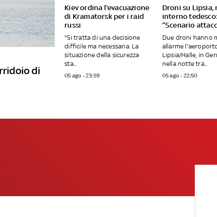
Kiev ordina l'evacuazione
Droni su Lipsia,
di Kramatorsk per i raid
interno tedesco
russi
“Scenario attacc
"Si tratta di una decisione
Due droni hanno 
difficile ma necessaria. La
allarme l'aeroport
situazione della sicurezza
Lipsia/Halle, in Ge
sta...
nella notte tra...
rridoio di
05 ago - 23:59
05 ago - 22:50