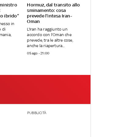
 ministro
Hormuz, dal transito allo
:
sminamento: cosa
o ibrido”
prevede l’intesa Iran-
Oman
messo in
o di
L’Iran ha raggiunto un
rmania,
accordo con l’Oman che
prevede, tra le altre cose,
anche la riapertura...
05 ago - 21:00
PUBBLICITÀ