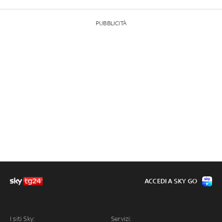
PUBBLICITÀ
ACCEDI A SKY GO
I siti Sky:
Servizi: