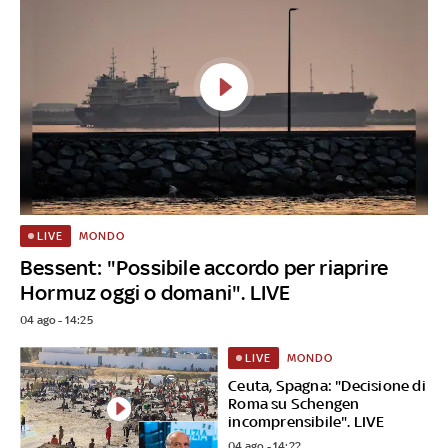
MONDO
LIVE
Bessent: "Possibile accordo per riaprire
Hormuz oggi o domani". LIVE
04 ago - 14:25
MONDO
LIVE
Ceuta, Spagna: "Decisione di
Roma su Schengen
incomprensibile". LIVE
04 ago - 14:22