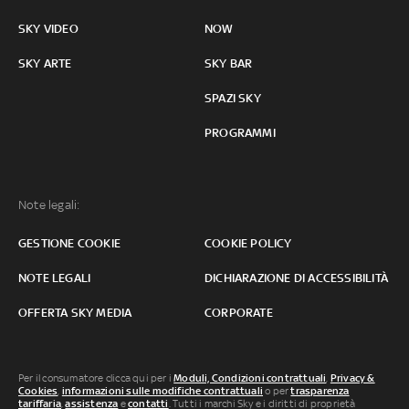
SKY VIDEO
NOW
SKY ARTE
SKY BAR
SPAZI SKY
PROGRAMMI
Note legali:
GESTIONE COOKIE
COOKIE POLICY
NOTE LEGALI
DICHIARAZIONE DI ACCESSIBILITÀ
OFFERTA SKY MEDIA
CORPORATE
Per il consumatore clicca qui per i
Moduli, Condizioni contrattuali
,
Privacy &
Cookies
,
informazioni sulle modifiche contrattuali
o per
trasparenza
tariffaria
,
assistenza
e
contatti
. Tutti i marchi Sky e i diritti di proprietà