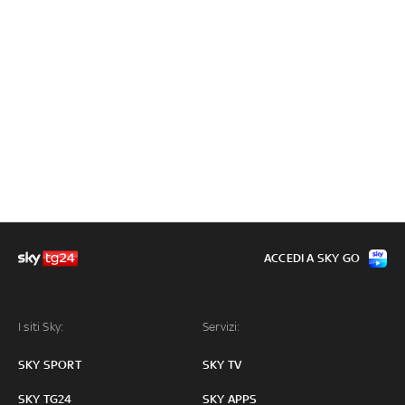
ACCEDI A SKY GO
I siti Sky:
Servizi:
SKY SPORT
SKY TV
SKY TG24
SKY APPS