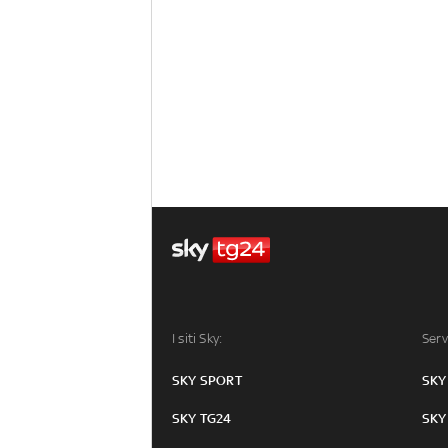
I siti Sky:
Serv
SKY SPORT
SKY
SKY TG24
SKY