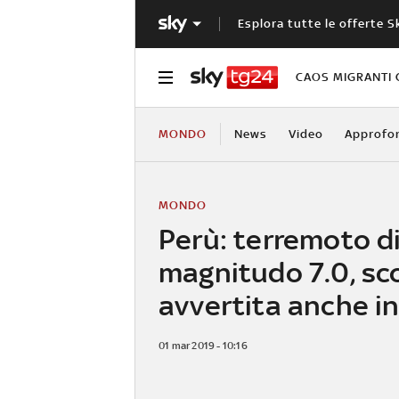
Esplora tutte le offerte S
CAOS MIGRANTI 
MONDO
News
Video
Approfo
MONDO
Perù: terremoto d
magnitudo 7.0, sc
avvertita anche in
01 mar 2019 - 10:16