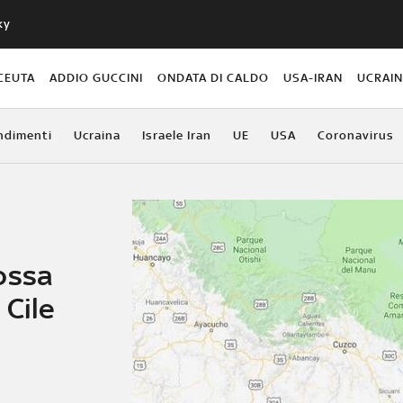
ky
CEUTA
ADDIO GUCCINI
ONDATA DI CALDO
USA-IRAN
UCRAI
ndimenti
Ucraina
Israele Iran
UE
USA
Coronavirus
i
ossa
 Cile