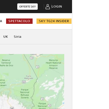
LOGIN
OFFERTE SKY
NA
SPETTACOLO
SKY TG24 INSIDER
UK
Siria