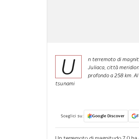
U
n terremoto di magnit
Juliaca, città meridio
profondo a 258 km. Al
tsunami
Sceglici su:
Google Discover
F
Un terremoto di magnitudo 7.0 ha co