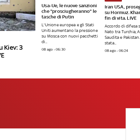
Usa-Ue, le nuove sanzioni
Iran USA, proseg
che "prosciugheranno" le
su Hormuz. Kha
tasche di Putin
fin di vita. LIVE
L'Unione europea e gli Stati
Accordo di difesa 
Uniti aumentano la pressione
Nato tra Turchia, 
su Mosca con nuovi pacchetti
Saudita e Pakistan.
di...
stata...
u Kiev: 3
08 ago - 06:30
08 ago - 06:24
VE