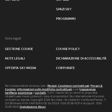
SPAZI SKY
PROGRAMMI
Note legali:
GESTIONE COOKIE
COOKIE POLICY
NOTE LEGALI
DICHIARAZIONE DI ACCESSIBILITÀ
OFFERTA SKY MEDIA
CORPORATE
Per il consumatore clicca qui per i
Moduli, Condizioni contrattuali
,
Privacy &
Cookies
,
informazioni sulle modifiche contrattuali
o per
trasparenza
tariffaria
,
assistenza
e
contatti
. Tutti i marchi Sky e i diritti di proprietà
intellettuale in essi contenuti, sono di proprietà di Sky international AG e sono
utilizzati su licenza. Copyright 2026 Sky Italia - Sky Italia Srl Via Monte Penice, 7 -
20138 Milano P.IVA 04619241005. SkyTG24: ISSN 3035-1537 e SkySport: ISSN
3035-1545.
Segnalazione Abusi