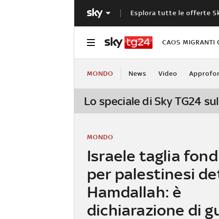
Esplora tutte le offerte S
CAOS MIGRANTI 
MONDO
News
Video
Approfo
Lo speciale di Sky TG24 sul
MONDO
Israele taglia fon
per palestinesi de
Hamdallah: è
dichiarazione di g