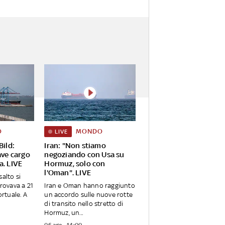
O
MONDO
LIVE
Bild:
Iran: "Non stiamo
ave cargo
negoziando con Usa su
a. LIVE
Hormuz, solo con
l'Oman". LIVE
alto si
trovava a 21
Iran e Oman hanno raggiunto
ortuale. A
un accordo sulle nuove rotte
di transito nello stretto di
Hormuz, un...