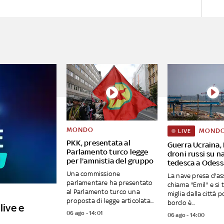
MONDO
MOND
LIVE
PKK, presentata al
Guerra Ucraina, 
Parlamento turco legge
droni russi su n
per l'amnistia del gruppo
tedesca a Odess
Una commissione
La nave presa d'ass
parlamentare ha presentato
chiama "Emil" e si 
al Parlamento turco una
miglia dalla città p
proposta di legge articolata...
bordo è...
live e
06 ago - 14:01
06 ago - 14:00