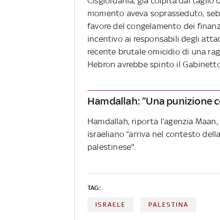
Cisgiordania, già colpita dal taglio
momento aveva soprasseduto, sebbe
favore del congelamento dei finanz
incentivo ai responsabili degli attac
recente brutale omicidio di una rag
Hebron avrebbe spinto il Gabinetto 
Hamdallah: “Una punizione co
Hamdallah, riporta l’agenzia Maan,
israeliano “arriva nel contesto dell
palestinese".
TAG:
ISRAELE
PALESTINA