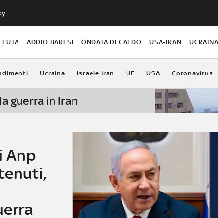
ky
CEUTA
ADDIO BARESI
ONDATA DI CALDO
USA-IRAN
UCRAIN
ndimenti
Ucraina
Israele Iran
UE
USA
Coronavirus
la guerra in Iran
di Anp
tenuti,
uerra